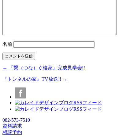
名前
← 『繋（つな）ぐ棲家』完成見学会!!
『トンネルの家』TV放送!! →
082-573-7510
資料請求
相談予約