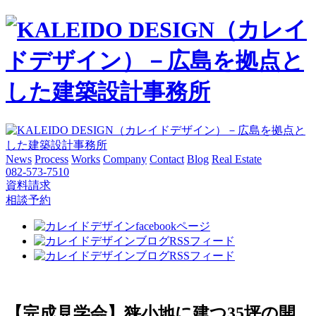
News
Process
Works
Company
Contact
Blog
Real Estate
082-573-7510
資料請求
相談予約
【完成見学会】狭小地に建つ35坪の開