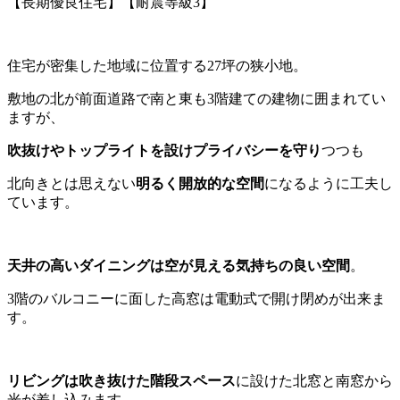
【長期優良住宅】【耐震等級3】
住宅が密集した地域に位置する27坪の狭小地。
敷地の北が前面道路で南と東も3階建ての建物に囲まれてい
ますが、
吹抜けやトップライトを設けプライバシーを守り
つつも
北向きとは思えない
明るく開放的な空間
になるように工夫し
ています。
天井の高いダイニングは空が見える気持ちの良い空間
。
3階のバルコニーに面した高窓は電動式で開け閉めが出来ま
す。
リビングは吹き抜けた階段スペース
に設けた北窓と南窓から
光が差し込みます。