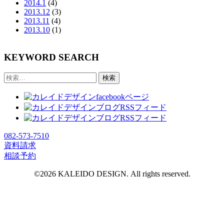
2014.1
(4)
2013.12
(3)
2013.11
(4)
2013.10
(1)
KEYWORD SEARCH
検
索:
082-573-7510
資料請求
相談予約
©
2026 KALEIDO DESIGN. All rights reserved.