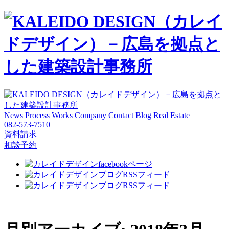
News
Process
Works
Company
Contact
Blog
Real Estate
082-573-7510
資料請求
相談予約