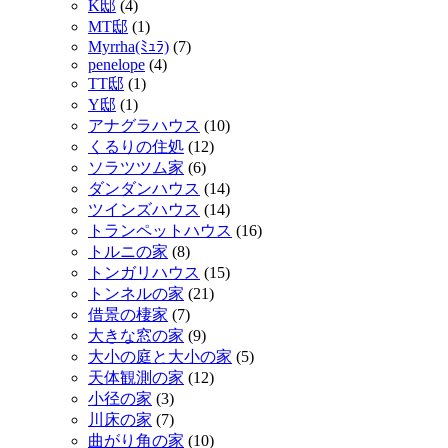
K邸
(4)
MT邸
(1)
Myrrha(ﾐｭﾗ)
(7)
penelope
(4)
TT邸
(1)
Y邸
(1)
アナグラハウス
(10)
くるりの住処
(12)
ソラツツム家
(6)
ダンダンハウス
(14)
ツインズハウス
(14)
トランペットハウス
(16)
トルニの家
(8)
トンガリハウス
(15)
トンネルの家
(21)
借景の棲家
(7)
大きな窓の家
(9)
大小の庭と大小の家
(5)
天体観測の家
(12)
小径の家
(3)
川床の家
(7)
曲がり角の家
(10)