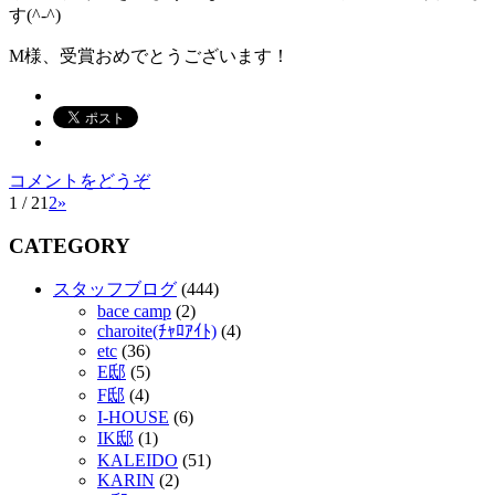
す(^-^)
M様、受賞おめでとうございます！
コメントをどうぞ
1 / 2
1
2
»
CATEGORY
スタッフブログ
(444)
bace camp
(2)
charoite(ﾁｬﾛｱｲﾄ)
(4)
etc
(36)
E邸
(5)
F邸
(4)
I-HOUSE
(6)
IK邸
(1)
KALEIDO
(51)
KARIN
(2)