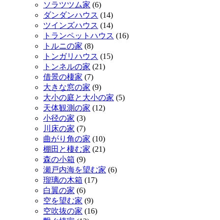
ソラツツム家
(6)
ダンダンハウス
(14)
ツインズハウス
(14)
トランペットハウス
(16)
トルニの家
(8)
トンガリハウス
(15)
トンネルの家
(21)
借景の棲家
(7)
大きな窓の家
(9)
大小の庭と大小の家
(5)
天体観測の家
(12)
小径の家
(3)
川床の家
(7)
曲がり角の家
(10)
棚田と棲む家
(21)
森の小箱
(9)
瀬戸内海を望む家
(6)
瑠璃の木箱
(17)
白翼の家
(6)
空を望む家
(9)
空吹抜の家
(16)