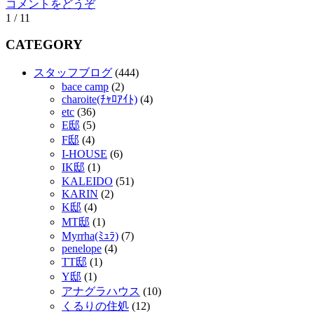
コメントをどうぞ
1 / 1
1
CATEGORY
スタッフブログ
(444)
bace camp
(2)
charoite(ﾁｬﾛｱｲﾄ)
(4)
etc
(36)
E邸
(5)
F邸
(4)
I-HOUSE
(6)
IK邸
(1)
KALEIDO
(51)
KARIN
(2)
K邸
(4)
MT邸
(1)
Myrrha(ﾐｭﾗ)
(7)
penelope
(4)
TT邸
(1)
Y邸
(1)
アナグラハウス
(10)
くるりの住処
(12)