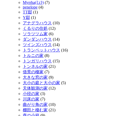
Myrrha(ﾐｭﾗ)
(7)
penelope
(4)
TT邸
(1)
Y邸
(1)
アナグラハウス
(10)
くるりの住処
(12)
ソラツツム家
(6)
ダンダンハウス
(14)
ツインズハウス
(14)
トランペットハウス
(16)
トルニの家
(8)
トンガリハウス
(15)
トンネルの家
(21)
借景の棲家
(7)
大きな窓の家
(9)
大小の庭と大小の家
(5)
天体観測の家
(12)
小径の家
(3)
川床の家
(7)
曲がり角の家
(10)
棚田と棲む家
(21)
森の小箱
(9)