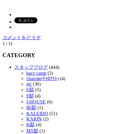
コメントをどうぞ
1 / 1
1
CATEGORY
スタッフブログ
(444)
bace camp
(2)
charoite(ﾁｬﾛｱｲﾄ)
(4)
etc
(36)
E邸
(5)
F邸
(4)
I-HOUSE
(6)
IK邸
(1)
KALEIDO
(51)
KARIN
(2)
K邸
(4)
MT邸
(1)