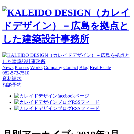
News
Process
Works
Company
Contact
Blog
Real Estate
082-573-7510
資料請求
相談予約