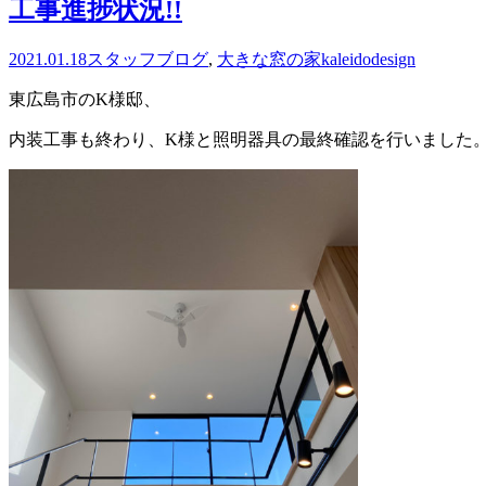
工事進捗状況!!
2021.01.18
スタッフブログ
,
大きな窓の家
kaleidodesign
東広島市のK様邸、
内装工事も終わり、K様と照明器具の最終確認を行いました