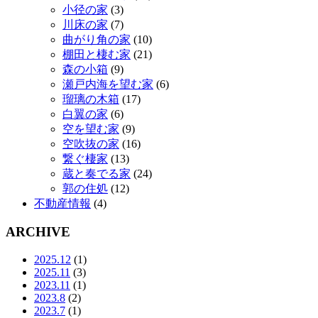
小径の家
(3)
川床の家
(7)
曲がり角の家
(10)
棚田と棲む家
(21)
森の小箱
(9)
瀬戸内海を望む家
(6)
瑠璃の木箱
(17)
白翼の家
(6)
空を望む家
(9)
空吹抜の家
(16)
繋ぐ棲家
(13)
蔵と奏でる家
(24)
郭の住処
(12)
不動産情報
(4)
ARCHIVE
2025.12
(1)
2025.11
(3)
2023.11
(1)
2023.8
(2)
2023.7
(1)