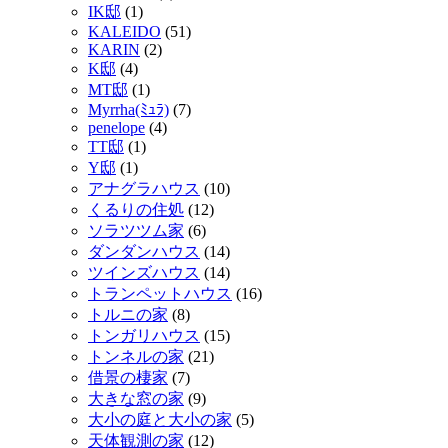
IK邸
(1)
KALEIDO
(51)
KARIN
(2)
K邸
(4)
MT邸
(1)
Myrrha(ﾐｭﾗ)
(7)
penelope
(4)
TT邸
(1)
Y邸
(1)
アナグラハウス
(10)
くるりの住処
(12)
ソラツツム家
(6)
ダンダンハウス
(14)
ツインズハウス
(14)
トランペットハウス
(16)
トルニの家
(8)
トンガリハウス
(15)
トンネルの家
(21)
借景の棲家
(7)
大きな窓の家
(9)
大小の庭と大小の家
(5)
天体観測の家
(12)