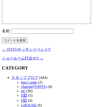
名前
← TOYOキッチンイベント!!
ショールーム打合せ!! →
CATEGORY
スタッフブログ
(444)
bace camp
(2)
charoite(ﾁｬﾛｱｲﾄ)
(4)
etc
(36)
E邸
(5)
F邸
(4)
I-HOUSE
(6)