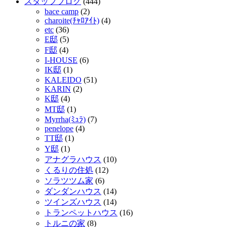
スタッフブログ
(444)
bace camp
(2)
charoite(ﾁｬﾛｱｲﾄ)
(4)
etc
(36)
E邸
(5)
F邸
(4)
I-HOUSE
(6)
IK邸
(1)
KALEIDO
(51)
KARIN
(2)
K邸
(4)
MT邸
(1)
Myrrha(ﾐｭﾗ)
(7)
penelope
(4)
TT邸
(1)
Y邸
(1)
アナグラハウス
(10)
くるりの住処
(12)
ソラツツム家
(6)
ダンダンハウス
(14)
ツインズハウス
(14)
トランペットハウス
(16)
トルニの家
(8)