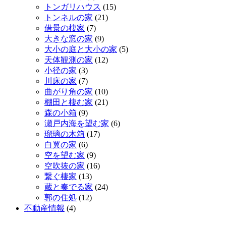
トンガリハウス
(15)
トンネルの家
(21)
借景の棲家
(7)
大きな窓の家
(9)
大小の庭と大小の家
(5)
天体観測の家
(12)
小径の家
(3)
川床の家
(7)
曲がり角の家
(10)
棚田と棲む家
(21)
森の小箱
(9)
瀬戸内海を望む家
(6)
瑠璃の木箱
(17)
白翼の家
(6)
空を望む家
(9)
空吹抜の家
(16)
繋ぐ棲家
(13)
蔵と奏でる家
(24)
郭の住処
(12)
不動産情報
(4)