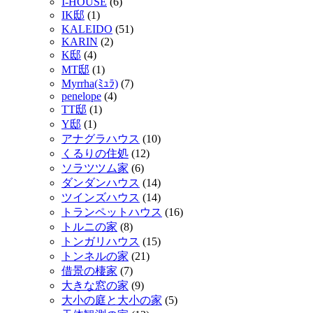
I-HOUSE
(6)
IK邸
(1)
KALEIDO
(51)
KARIN
(2)
K邸
(4)
MT邸
(1)
Myrrha(ﾐｭﾗ)
(7)
penelope
(4)
TT邸
(1)
Y邸
(1)
アナグラハウス
(10)
くるりの住処
(12)
ソラツツム家
(6)
ダンダンハウス
(14)
ツインズハウス
(14)
トランペットハウス
(16)
トルニの家
(8)
トンガリハウス
(15)
トンネルの家
(21)
借景の棲家
(7)
大きな窓の家
(9)
大小の庭と大小の家
(5)