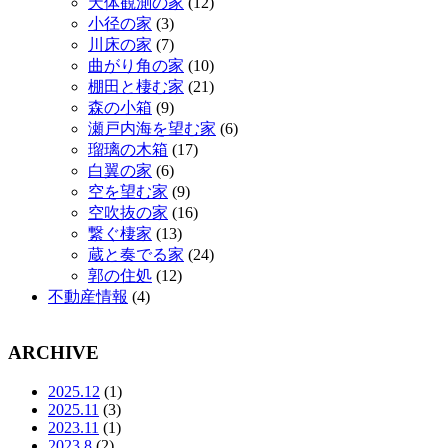
天体観測の家
(12)
小径の家
(3)
川床の家
(7)
曲がり角の家
(10)
棚田と棲む家
(21)
森の小箱
(9)
瀬戸内海を望む家
(6)
瑠璃の木箱
(17)
白翼の家
(6)
空を望む家
(9)
空吹抜の家
(16)
繋ぐ棲家
(13)
蔵と奏でる家
(24)
郭の住処
(12)
不動産情報
(4)
ARCHIVE
2025.12
(1)
2025.11
(3)
2023.11
(1)
2023.8
(2)