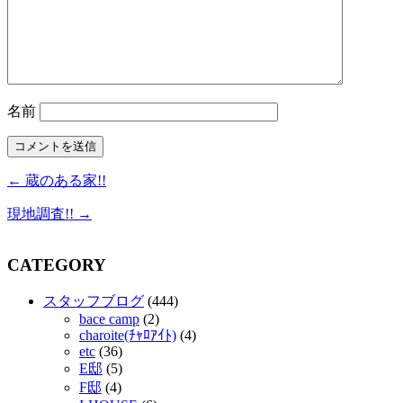
名前
← 蔵のある家!!
現地調査!! →
CATEGORY
スタッフブログ
(444)
bace camp
(2)
charoite(ﾁｬﾛｱｲﾄ)
(4)
etc
(36)
E邸
(5)
F邸
(4)