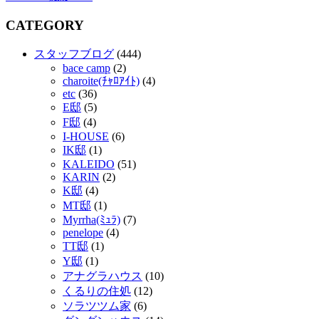
CATEGORY
スタッフブログ
(444)
bace camp
(2)
charoite(ﾁｬﾛｱｲﾄ)
(4)
etc
(36)
E邸
(5)
F邸
(4)
I-HOUSE
(6)
IK邸
(1)
KALEIDO
(51)
KARIN
(2)
K邸
(4)
MT邸
(1)
Myrrha(ﾐｭﾗ)
(7)
penelope
(4)
TT邸
(1)
Y邸
(1)
アナグラハウス
(10)
くるりの住処
(12)
ソラツツム家
(6)