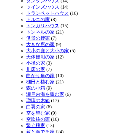
ダンダンハウス
(14)
ツインズハウス
(14)
トランペットハウス
(16)
トルニの家
(8)
トンガリハウス
(15)
トンネルの家
(21)
借景の棲家
(7)
大きな窓の家
(9)
大小の庭と大小の家
(5)
天体観測の家
(12)
小径の家
(3)
川床の家
(7)
曲がり角の家
(10)
棚田と棲む家
(21)
森の小箱
(9)
瀬戸内海を望む家
(6)
瑠璃の木箱
(17)
白翼の家
(6)
空を望む家
(9)
空吹抜の家
(16)
繋ぐ棲家
(13)
蔵と奏でる家
(24)