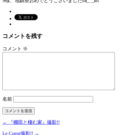
S様、地鎮祭おめでとうございましたm(_ _)m
コメントを残す
コメント
※
名前
← 『棚田と棲む家』撮影!!
Le Coeur撮影!! →