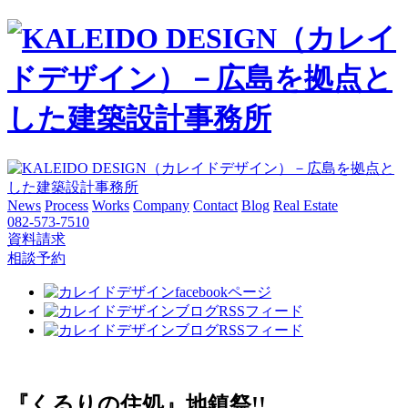
News
Process
Works
Company
Contact
Blog
Real Estate
082-573-7510
資料請求
相談予約
『くるりの住処』地鎮祭!!