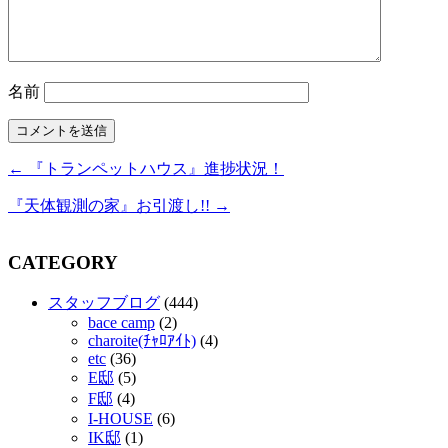
名前
← 『トランペットハウス』進捗状況！
『天体観測の家』お引渡し!! →
CATEGORY
スタッフブログ
(444)
bace camp
(2)
charoite(ﾁｬﾛｱｲﾄ)
(4)
etc
(36)
E邸
(5)
F邸
(4)
I-HOUSE
(6)
IK邸
(1)