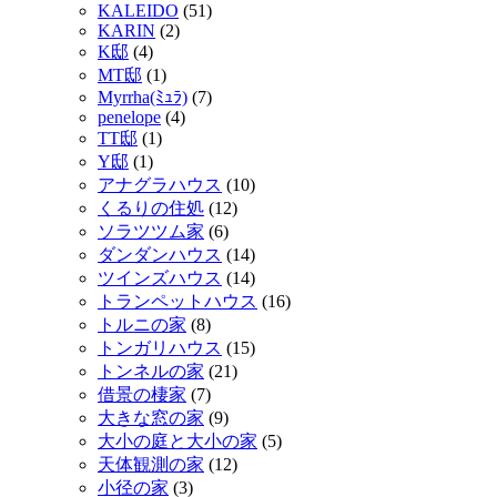
KALEIDO
(51)
KARIN
(2)
K邸
(4)
MT邸
(1)
Myrrha(ﾐｭﾗ)
(7)
penelope
(4)
TT邸
(1)
Y邸
(1)
アナグラハウス
(10)
くるりの住処
(12)
ソラツツム家
(6)
ダンダンハウス
(14)
ツインズハウス
(14)
トランペットハウス
(16)
トルニの家
(8)
トンガリハウス
(15)
トンネルの家
(21)
借景の棲家
(7)
大きな窓の家
(9)
大小の庭と大小の家
(5)
天体観測の家
(12)
小径の家
(3)