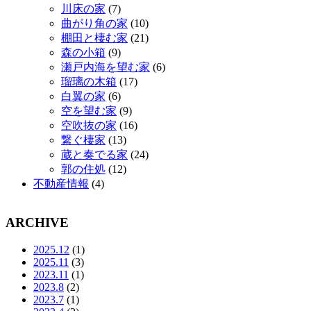
川床の家
(7)
曲がり角の家
(10)
棚田と棲む家
(21)
森の小箱
(9)
瀬戸内海を望む家
(6)
瑠璃の木箱
(17)
白翼の家
(6)
空を望む家
(9)
空吹抜の家
(16)
繋ぐ棲家
(13)
蔵と奏でる家
(24)
郭の住処
(12)
不動産情報
(4)
ARCHIVE
2025.12
(1)
2025.11
(3)
2023.11
(1)
2023.8
(2)
2023.7
(1)