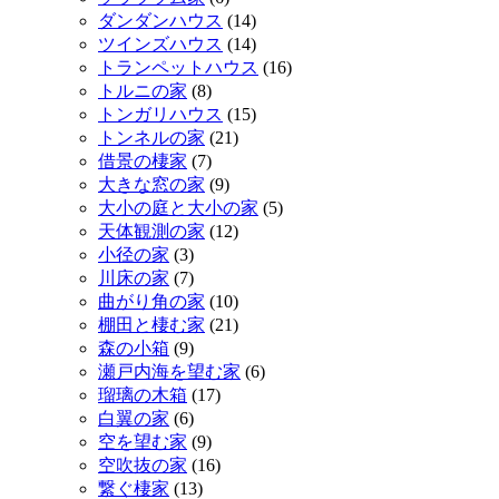
ダンダンハウス
(14)
ツインズハウス
(14)
トランペットハウス
(16)
トルニの家
(8)
トンガリハウス
(15)
トンネルの家
(21)
借景の棲家
(7)
大きな窓の家
(9)
大小の庭と大小の家
(5)
天体観測の家
(12)
小径の家
(3)
川床の家
(7)
曲がり角の家
(10)
棚田と棲む家
(21)
森の小箱
(9)
瀬戸内海を望む家
(6)
瑠璃の木箱
(17)
白翼の家
(6)
空を望む家
(9)
空吹抜の家
(16)
繋ぐ棲家
(13)