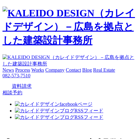
News
Process
Works
Company
Contact
Blog
Real Estate
082-573-7510
資料請求
相談予約