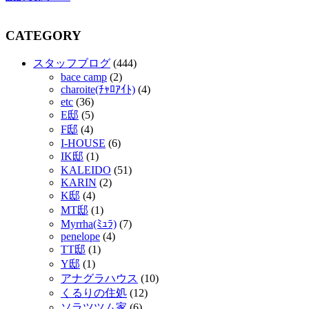
CATEGORY
スタッフブログ
(444)
bace camp
(2)
charoite(ﾁｬﾛｱｲﾄ)
(4)
etc
(36)
E邸
(5)
F邸
(4)
I-HOUSE
(6)
IK邸
(1)
KALEIDO
(51)
KARIN
(2)
K邸
(4)
MT邸
(1)
Myrrha(ﾐｭﾗ)
(7)
penelope
(4)
TT邸
(1)
Y邸
(1)
アナグラハウス
(10)
くるりの住処
(12)
ソラツツム家
(6)