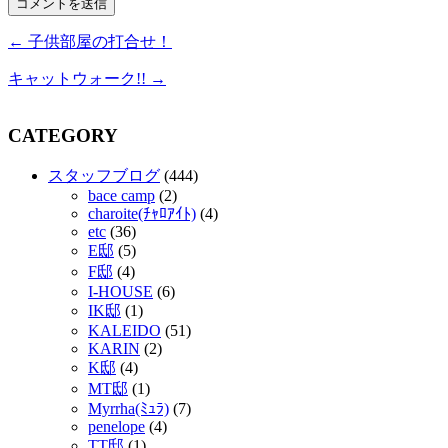
← 子供部屋の打合せ！
キャットウォーク!! →
CATEGORY
スタッフブログ
(444)
bace camp
(2)
charoite(ﾁｬﾛｱｲﾄ)
(4)
etc
(36)
E邸
(5)
F邸
(4)
I-HOUSE
(6)
IK邸
(1)
KALEIDO
(51)
KARIN
(2)
K邸
(4)
MT邸
(1)
Myrrha(ﾐｭﾗ)
(7)
penelope
(4)
TT邸
(1)