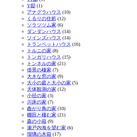
Y邸
(1)
アナグラハウス
(10)
くるりの住処
(12)
ソラツツム家
(6)
ダンダンハウス
(14)
ツインズハウス
(14)
トランペットハウス
(16)
トルニの家
(8)
トンガリハウス
(15)
トンネルの家
(21)
借景の棲家
(7)
大きな窓の家
(9)
大小の庭と大小の家
(5)
天体観測の家
(12)
小径の家
(3)
川床の家
(7)
曲がり角の家
(10)
棚田と棲む家
(21)
森の小箱
(9)
瀬戸内海を望む家
(6)
瑠璃の木箱
(17)