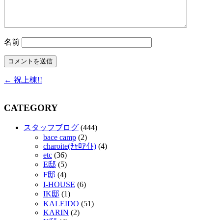
名前
← 祝上棟!!
CATEGORY
スタッフブログ
(444)
bace camp
(2)
charoite(ﾁｬﾛｱｲﾄ)
(4)
etc
(36)
E邸
(5)
F邸
(4)
I-HOUSE
(6)
IK邸
(1)
KALEIDO
(51)
KARIN
(2)