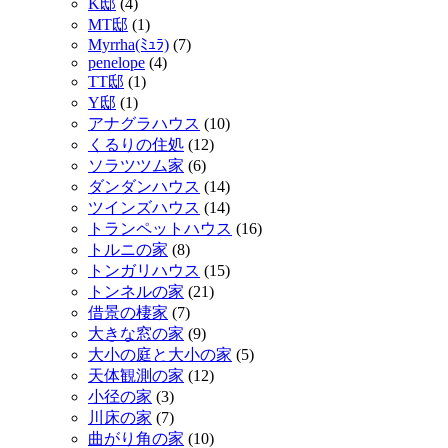
K邸
(4)
MT邸
(1)
Myrrha(ﾐｭﾗ)
(7)
penelope
(4)
TT邸
(1)
Y邸
(1)
アナグラハウス
(10)
くるりの住処
(12)
ソラツツム家
(6)
ダンダンハウス
(14)
ツインズハウス
(14)
トランペットハウス
(16)
トルニの家
(8)
トンガリハウス
(15)
トンネルの家
(21)
借景の棲家
(7)
大きな窓の家
(9)
大小の庭と大小の家
(5)
天体観測の家
(12)
小径の家
(3)
川床の家
(7)
曲がり角の家
(10)